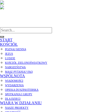
START
KOŚCIÓŁ
POZNAJ SIENNĄ
JEZUS
LUDZIE
KOŚCIÓŁ ZIELONOŚWIĄTKOWY
NABOZEŃSTWA
MASZ PYTANIA? FAQ
WSPÓLNOTA
WIADOMOŚCI
WYDARZENIA
OPIEKA DUSZPASTERSKA
SPOTKANIA I GRUPY
DLA DZIECI
WIARA W DZIAŁANIU
NASZE PROJEKTY