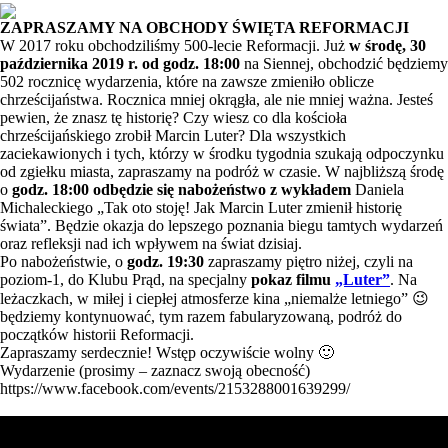
ZAPRASZAMY NA OBCHODY ŚWIĘTA REFORMACJI
W 2017 roku obchodziliśmy 500-lecie Reformacji. Już
w środę, 30
października 2019 r. od godz. 18:00
na Siennej, obchodzić będziemy
502 rocznicę wydarzenia, które na zawsze zmieniło oblicze
chrześcijaństwa. Rocznica mniej okrągła, ale nie mniej ważna. Jesteś
pewien, że znasz tę historię? Czy wiesz co dla kościoła
chrześcijańskiego zrobił Marcin Luter? Dla wszystkich
zaciekawionych i tych, którzy w środku tygodnia szukają odpoczynku
od zgiełku miasta, zapraszamy na podróż w czasie. W najbliższą środę
o
godz. 18:00 odbędzie się nabożeństwo z wykładem
Daniela
Michaleckiego „Tak oto stoję! Jak Marcin Luter zmienił historię
świata”. Będzie okazja do lepszego poznania biegu tamtych wydarzeń
oraz refleksji nad ich wpływem na świat dzisiaj.
Po nabożeństwie, o
godz. 19:30
zapraszamy piętro niżej, czyli na
poziom-1, do Klubu Prąd, na specjalny
pokaz filmu
„Luter”
. Na
leżaczkach, w miłej i ciepłej atmosferze kina „niemalże letniego” 😉
będziemy kontynuować, tym razem fabularyzowaną, podróż do
początków historii Reformacji.
Zapraszamy serdecznie! Wstęp oczywiście wolny 🙂
Wydarzenie (prosimy – zaznacz swoją obecność)
https://www.facebook.com/events/2153288001639299/