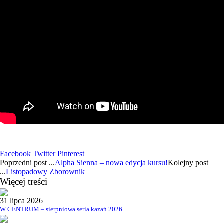
Facebook
Twitter
Pinterest
Poprzedni
post
...
Alpha Sienna – nowa edycja kursu!
Kolejny
post
...
Listopadowy Zborownik
Więcej treści
31 lipca 2026
W CENTRUM – sierpniowa seria kazań 2026