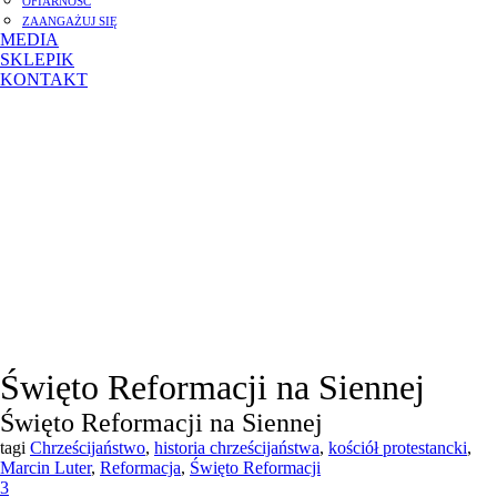
OFIARNOŚĆ
ZAANGAŻUJ SIĘ
MEDIA
SKLEPIK
KONTAKT
Święto Reformacji na Siennej
Święto Reformacji na Siennej
tagi
Chrześcijaństwo
,
historia chrześcijaństwa
,
kościół protestancki
,
Marcin Luter
,
Reformacja
,
Święto Reformacji
3