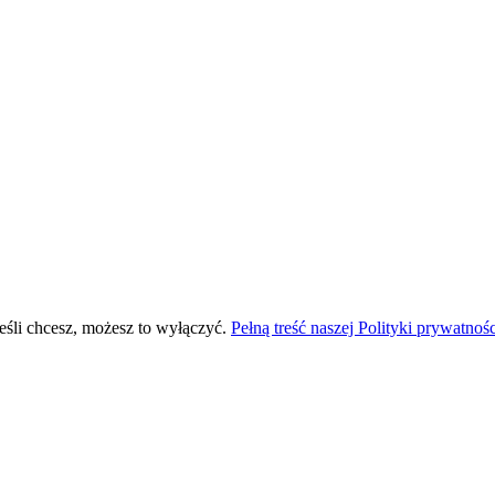
eśli chcesz, możesz to wyłączyć.
Pełną treść naszej Polityki prywatnoś