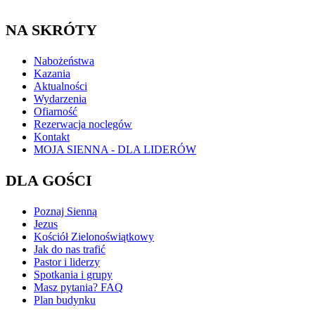
NA SKRÓTY
Nabożeństwa
Kazania
Aktualności
Wydarzenia
Ofiarność
Rezerwacja noclegów
Kontakt
MOJA SIENNA - DLA LIDERÓW
DLA GOŚCI
Poznaj Sienną
Jezus
Kościół Zielonoświątkowy
Jak do nas trafić
Pastor i liderzy
Spotkania i grupy
Masz pytania? FAQ
Plan budynku