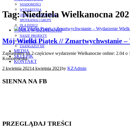
WIADOMOŚCI
WYDARZENIA
Tag:
Niedziela Wielkanocna 202
OPIEKA DUSZPASTERSKA
SPOTKANIA I GRUPY
DLA DZIECI
WIARA W DZIAŁANIU
NASZE PROJEKTY
Mój Wielki Piątek // Zmartwychwstanie 
OFIARNOŚĆ
ZAANGAŻUJ SIĘ
MEDIA
Zapraszamy na 2-częściowe wydarzenie Wielkanocne online: 2.04 o 18:
SKLEPIK
Komorowska.
KONTAKT
2 kwietnia 2021
4 kwietnia 2021
by
KZAdmin
SIENNA NA FB
PRZEGLĄDAJ TREŚCI