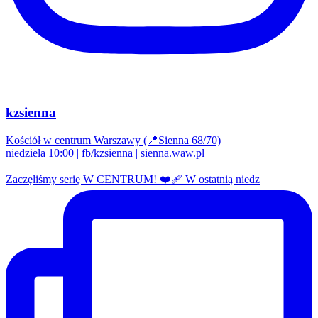
kzsienna
Kościół w centrum Warszawy (📍Sienna 68/70)
niedziela 10:00 | fb/kzsienna | sienna.waw.pl
Zaczęliśmy serię W CENTRUM! ❤️‍🩹 W ostatnią niedz