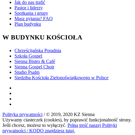
Jak do nas trafić
Pastor i liderzy
Spotkania i grupy
Masz pytania? FAQ
Plan budynku
W BUDYNKU KOŚCIOŁA
Chrześcijańska Poradnia
Szkoła Gospel
Sienna Bistro & Café
Sienna Gospel Choir
Studio Psalm
Siedziba Kościoła Zielonoświątkowego w Polsce
Polityka prywatności
/ © 2019, 2020 KZ Sienna
Używamy ciasteczek (cookies), by poprawić funkcjonalność strony.
Jeśli chcesz, możesz to wyłączyć.
Pełną treść naszej Polityki
prywatności / KODO znajdziesz tutaj.