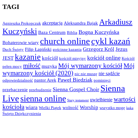
TAGI
Arkadiusz
akceptacja
Aleksandra Bajak
Agnieszka Prokopczuk
Kuczyński
Bogna Kuczyńska
Baza Centrum
Biblia
church online
cykl kazań
Bohaterowie wiary
Grzegorz Król
Jezus
Filip Łapiński
Duch Święty
gościnne kazania
kazanie
kościół online
JEST
kościół
kościół misyjny
Kościół
miłość
Mój wymarzony kościół
Mój
muzyka
pełen mocy
wymarzony kościół (2020)
nie sądźcie
nic nie muszę
Paweł Biedziak
pastor Arek
odpowiedzialność
pominięci
Sienna
Sienna Gospel Choir
przebaczenie
przebudzenie
Live
sienna online
wartości
uwielbienie
Stary testament
kościoła
wiara
Worship
wolność
Wielki Piątek
wszystko mogę
łaska
Święto Dziękczynienia