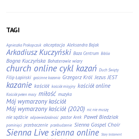
TAGI
akceptacja
Aleksandra Bajak
Agnieszka Prokopczuk
Arkadiusz Kuczyński
Baza Centrum
Biblia
Bogna Kuczyńska
Bohaterowie wiary
church online
cykl kazań
Duch Święty
Grzegorz Król
Jezus JEST
Filip Łapiński
gościnne kazania
kazanie
kościół online
kościół
kościół misyjny
miłość
muzyka
Kościół pełen mocy
Mój wymarzony kościół
Mój wymarzony kościół (2020)
nic nie muszę
Paweł Biedziak
nie sądźcie
pastor Arek
odpowiedzialność
Sienna Gospel Choir
przebaczenie
pominięci
przebudzenie
Sienna Live
sienna online
Stary testament