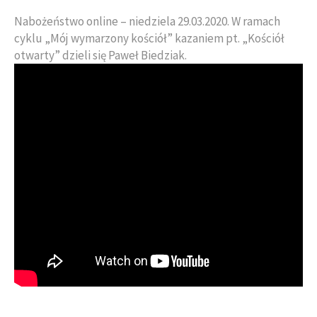
Nabożeństwo online – niedziela 29.03.2020. W ramach
cyklu „Mój wymarzony kościół” kazaniem pt. „Kościół
otwarty” dzieli się Paweł Biedziak.