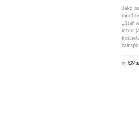
Jako ws
modlitw
„Stań w
intencj
kościel
zainspi
by
KZAd