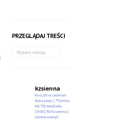
PRZEGLĄDAJ TREŚCI
0
kzsienna
Kościół w centrum
Warszawy (📍Sienna
68/70)
niedziela
10:00 | fb/kzsienna |
sienna.waw.pl