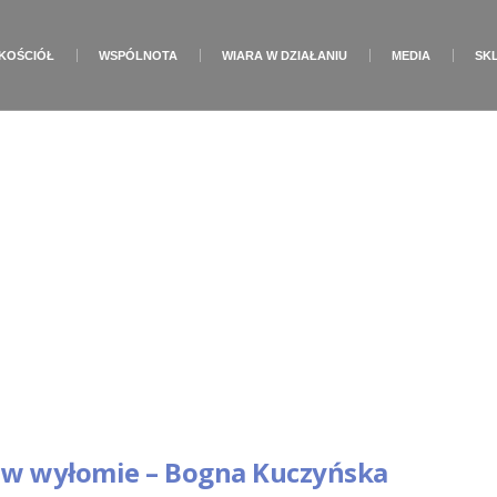
KOŚCIÓŁ
WSPÓLNOTA
WIARA W DZIAŁANIU
MEDIA
SK
Tag:
William Temple
 w wyłomie – Bogna Kuczyńska