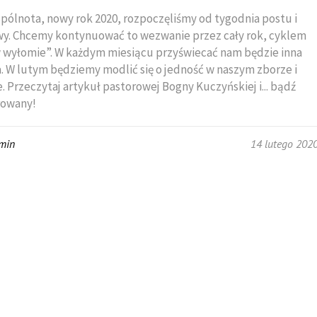
pólnota, nowy rok 2020, rozpoczęliśmy od tygodnia postu i
y. Chcemy kontynuować to wezwanie przez cały rok, cyklem
 wyłomie”. W każdym miesiącu przyświecać nam będzie inna
a. W lutym będziemy modlić się o jedność w naszym zborze i
e. Przeczytaj artykuł pastorowej Bogny Kuczyńskiej i... bądź
rowany!
min
14 lutego 202