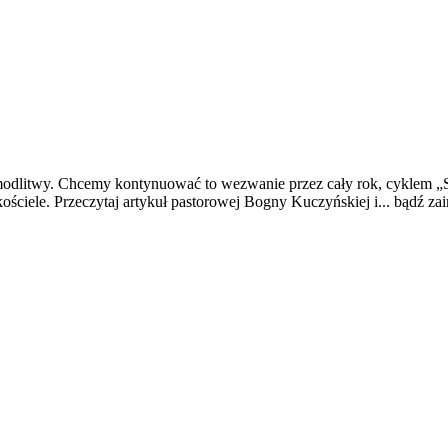
 modlitwy. Chcemy kontynuować to wezwanie przez cały rok, cyklem 
ościele. Przeczytaj artykuł pastorowej Bogny Kuczyńskiej i... bądź za