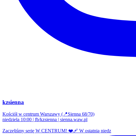
kzsienna
Kościół w centrum Warszawy (📍Sienna 68/70)
niedziela 10:00 | fb/kzsienna | sienna.waw.pl
Zaczęliśmy serię W CENTRUM! ❤️‍🩹 W ostatnią niedz