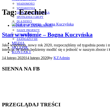
WIADOMOŚCI
WYDARZENIA
Tag:
Ezechiel
OPIEKA DUSZPASTERSKA
SPOTKANIA I GRUPY
DLA DZIECI
WIARA W DZIAŁANIU
NASZE PROJEKTY
Stań w wyłomie – Bogna Kuczyńska
OFIARNOŚĆ
ZAANGAŻUJ SIĘ
MEDIA
Jako wspólnota, nowy rok 2020, rozpoczęliśmy od tygodnia postu i
SKLEPIK
intencja. W lutym będziemy modlić się o jedność w naszym zborze i k
KONTAKT
14 lutego 2020
14 lutego 2020
by
KZAdmin
SIENNA NA FB
PRZEGLĄDAJ TREŚCI